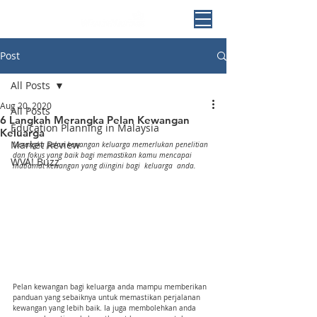
Post
All Posts
Aug 20, 2020
All Posts
6 Langkah Merangka Pelan Kewangan
Education Planning in Malaysia
Keluarga
Market Review
Merangka pelan kewangan keluarga memerlukan penelitian 
dan fokus yang baik bagi memastikan kamu mencapai 
WVA! Buzz
matlamat kewangan yang diingini bagi  keluarga  anda.
Pelan kewangan bagi keluarga anda mampu memberikan 
panduan yang sebaiknya untuk memastikan perjalanan 
kewangan yang lebih baik. Ia juga membolehkan anda 