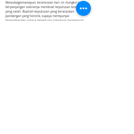
Walaubagaimanapun, keselesaan hari ini mungkin tidak 
berpanjangan sekiranya membuat keputusan kewangan 
yang salah. Buatlah keputusan yang berasaskan 
pandangan yang holistik, supaya mempunyai 
keseimbangan antara keperluan simpanan kecemasan, 
dana pendidikan tinggi anak-anak serta perlindungan 
pendapatan yang mencukupi. 
Berjumpalah dengan Perancang Kewangan Bertauliah 
atau 
Licensed Financial Planner
 yang boleh memberikan 
satu pelan tindakan menyeluruh daripada analisa 
kewangan bersama supaya setiap keputusan yang diambil 
tidak berat sebelah dengan faktor emosi, 
favourite
 atau 
penyelidikan seorang diri yang boleh menjadi bias dalam 
membuat  sebarang keputusan kewangan.
Apakah antara kos yang anda rasakan sangat penting 
untuk membesarkan anak-anak di Malaysia?
About the Author: Saidah Asilah
Saidah started her career as a graduate trainee with the 
Securities Commission Malaysia. Then, with a deep 
interest in investments, she furthered her studies in MSc 
in International Business and Emerging Markets, 
graduating in 2013 from The University of Edinburgh, UK. 
Saidah is a Certified Financial Planner and describes 
herself as a multi-talented adventurer who gives a 
positive impact on each person she met. 