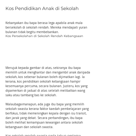
Kos Pendidikan Anak di Sekolah
Kebanyakan ibu bapa berasa lega apabila anak mula 
bersekolah di sekolah rendah. Mereka mendapati yuran 
bulanan tidak begitu membebankan.
Kos Persekolahan di Sekolah Rendah Kebangsaan
Merujuk kepada gambar di atas, sekiranya ibu bapa 
memilih untuk menghantar dan mengambil anak daripada 
sekolah, kos sebenar bulanan boleh dijimatkan lagi. Ia 
kerana, kos pendidikan sekolah kebangsaan hampir 
kesemuanya percuma, secara bulanan. Justeru, kos yang 
dipamerkan di jadual di atas setelah melibatkan wang 
saku atau tambang bas ke sekolah.
Walaubagaimanapun, ada juga ibu bapa yang memilih 
sekolah swasta kerana faktor kaedah pembelajaran yang 
berfokus, tidak memeningkan kepala dengan isu transit, 
dan jarak yang dekat. Secara perbandingan, ibu bapa 
boleh melihat kemampuan kewangan antara sekolah 
kebangsaan dan sekolah swasta.
Kos sekolah rendah swasta pada tahun pertama