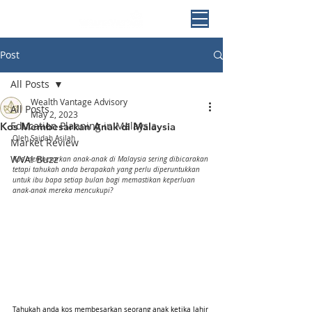
Post
All Posts
Wealth Vantage Advisory
All Posts
May 2, 2023
Education Planning in Malaysia
Kos Membesarkan Anak di Malaysia
Oleh Saidah Asilah 
Market Review
WVA! Buzz
Kos membesarkan anak-anak di Malaysia sering dibicarakan 
tetapi tahukah anda berapakah yang perlu diperuntukkan 
untuk ibu bapa setiap bulan bagi memastikan keperluan 
anak-anak mereka mencukupi?
Tahukah anda kos membesarkan seorang anak ketika lahir 