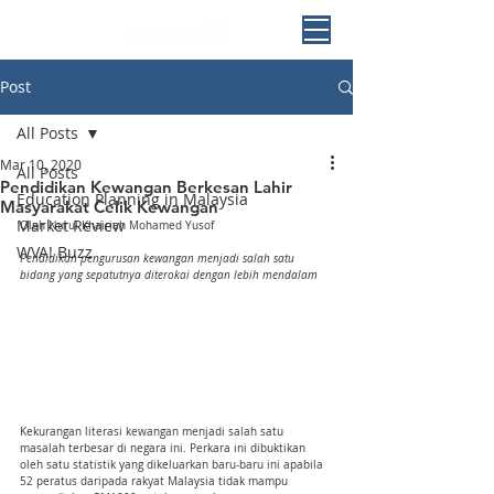
Post
All Posts
Mar 10, 2020
All Posts
Pendidikan Kewangan Berkesan Lahir
Education Planning in Malaysia
Masyarakat Celik Kewangan
Market Review
Oleh Nurul Khairiah Mohamed Yusof
WVA! Buzz
Pendidikan pengurusan kewangan menjadi salah satu 
bidang yang sepatutnya diterokai dengan lebih mendalam
Kekurangan literasi kewangan menjadi salah satu 
masalah terbesar di negara ini. Perkara ini dibuktikan 
oleh satu statistik yang dikeluarkan baru-baru ini apabila 
52 peratus daripada rakyat Malaysia tidak mampu 