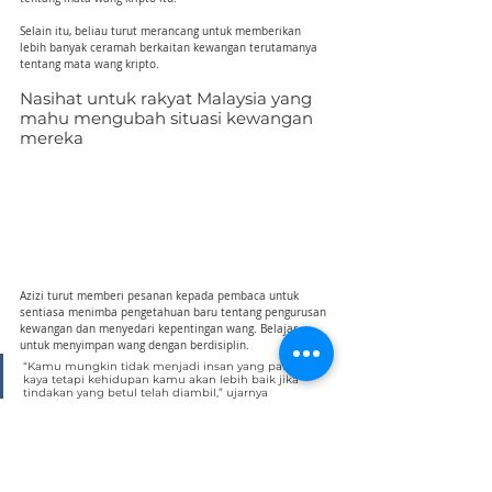
Selain itu, beliau turut merancang untuk memberikan 
lebih banyak ceramah berkaitan kewangan terutamanya 
tentang mata wang kripto.
Nasihat untuk rakyat Malaysia yang 
mahu mengubah situasi kewangan 
mereka
Azizi turut memberi pesanan kepada pembaca untuk 
sentiasa menimba pengetahuan baru tentang pengurusan 
kewangan dan menyedari kepentingan wang. Belajar 
untuk menyimpan wang dengan berdisiplin.
“Kamu mungkin tidak menjadi insan yang paling 
kaya tetapi kehidupan kamu akan lebih baik jika 
tindakan yang betul telah diambil,” ujarnya
Tetapkan juga pelan jangka panjang bagi melihat kesan 
yang lebih baik dan berpanjangan.
Apakah bentuk pendidikan pengurusan kewangan 