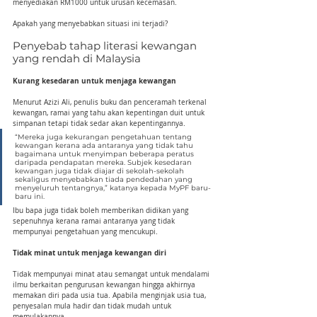
menyediakan RM1000 untuk urusan kecemasan.
Apakah yang menyebabkan situasi ini terjadi?
Penyebab tahap literasi kewangan 
yang rendah di Malaysia
Kurang kesedaran untuk menjaga kewangan
Menurut Azizi Ali, penulis buku dan penceramah terkenal 
kewangan, ramai yang tahu akan kepentingan duit untuk 
simpanan tetapi tidak sedar akan kepentingannya.
“Mereka juga kekurangan pengetahuan tentang 
kewangan kerana ada antaranya yang tidak tahu 
bagaimana untuk menyimpan beberapa peratus 
daripada pendapatan mereka. Subjek kesedaran 
kewangan juga tidak diajar di sekolah-sekolah 
sekaligus menyebabkan tiada pendedahan yang 
menyeluruh tentangnya,” katanya kepada MyPF baru-
baru ini.
Ibu bapa juga tidak boleh memberikan didikan yang 
sepenuhnya kerana ramai antaranya yang tidak 
mempunyai pengetahuan yang mencukupi.
Tidak minat untuk menjaga kewangan diri
Tidak mempunyai minat atau semangat untuk mendalami 
ilmu berkaitan pengurusan kewangan hingga akhirnya 
memakan diri pada usia tua. Apabila menginjak usia tua, 
penyesalan mula hadir dan tidak mudah untuk 
memulakannya.