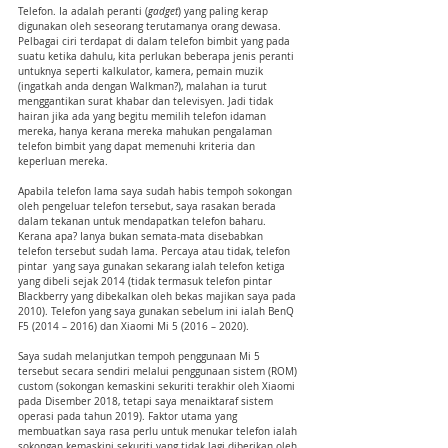
Telefon. Ia adalah peranti (
gadget
) yang paling kerap 
digunakan oleh seseorang terutamanya orang dewasa. 
Pelbagai ciri terdapat di dalam telefon bimbit yang pada 
suatu ketika dahulu, kita perlukan beberapa jenis peranti 
untuknya seperti kalkulator, kamera, pemain muzik 
(ingatkah anda dengan Walkman?), malahan ia turut 
menggantikan surat khabar dan televisyen. Jadi tidak 
hairan jika ada yang begitu memilih telefon idaman 
mereka, hanya kerana mereka mahukan pengalaman 
telefon bimbit yang dapat memenuhi kriteria dan 
keperluan mereka.
Apabila telefon lama saya sudah habis tempoh sokongan 
oleh pengeluar telefon tersebut, saya rasakan berada 
dalam tekanan untuk mendapatkan telefon baharu. 
Kerana apa? Ianya bukan semata-mata disebabkan 
telefon tersebut sudah lama. Percaya atau tidak, telefon 
pintar  yang saya gunakan sekarang ialah telefon ketiga 
yang dibeli sejak 2014 (tidak termasuk telefon pintar 
Blackberry yang dibekalkan oleh bekas majikan saya pada 
2010). Telefon yang saya gunakan sebelum ini ialah BenQ 
F5 (2014 – 2016) dan Xiaomi Mi 5 (2016 – 2020). 
Saya sudah melanjutkan tempoh penggunaan Mi 5 
tersebut secara sendiri melalui penggunaan sistem (ROM) 
custom (sokongan kemaskini sekuriti terakhir oleh Xiaomi 
pada Disember 2018, tetapi saya menaiktaraf sistem 
operasi pada tahun 2019). Faktor utama yang 
membuatkan saya rasa perlu untuk menukar telefon ialah 
sokongan kemaskini sekuriti yang tidak lagi diberikan oleh 