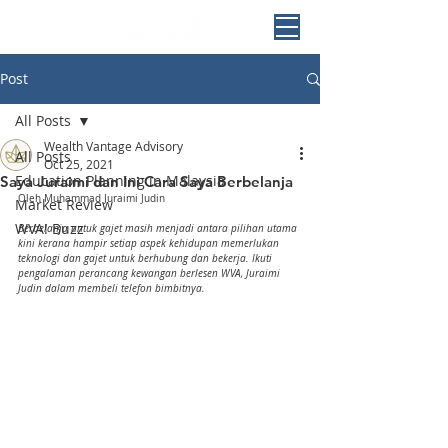
Post
All Posts
Wealth Vantage Advisory
All Posts
Oct 25, 2021
Education Planning in Malaysia
Saya Juraimi dan Ini Cara Saya Berbelanja
Oleh Muhammad Juraimi Judin
Market Review
WVA! Buzz
Berbelanja untuk gajet masih menjadi antara pilihan utama 
kini kerana hampir setiap aspek kehidupan memerlukan 
teknologi dan gajet untuk berhubung dan bekerja. Ikuti 
pengalaman perancang kewangan berlesen WVA, Juraimi 
Judin dalam membeli telefon bimbitnya. 