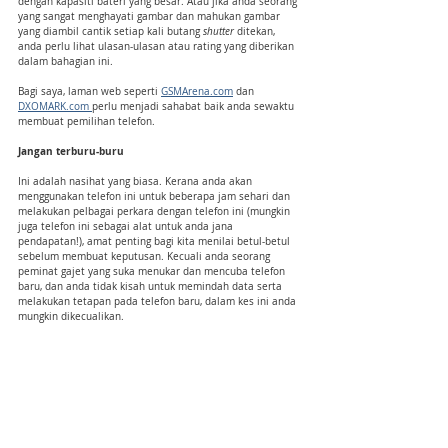
dengan kapasiti bateri yang besar. Atau jika anda seorang 
yang sangat menghayati gambar dan mahukan gambar 
yang diambil cantik setiap kali butang 
shutter
 ditekan, 
anda perlu lihat ulasan-ulasan atau rating yang diberikan 
dalam bahagian ini.
Bagi saya, laman web seperti 
GSMArena.com
 dan 
DXOMARK.com 
perlu menjadi sahabat baik anda sewaktu 
membuat pemilihan telefon.
Jangan terburu-buru
Ini adalah nasihat yang biasa. Kerana anda akan 
menggunakan telefon ini untuk beberapa jam sehari dan 
melakukan pelbagai perkara dengan telefon ini (mungkin 
juga telefon ini sebagai alat untuk anda jana 
pendapatan!), amat penting bagi kita menilai betul-betul 
sebelum membuat keputusan. Kecuali anda seorang 
peminat gajet yang suka menukar dan mencuba telefon 
baru, dan anda tidak kisah untuk memindah data serta 
melakukan tetapan pada telefon baru, dalam kes ini anda 
mungkin dikecualikan.