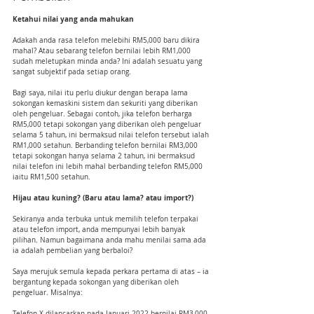
Ketahui nilai yang anda mahukan
Adakah anda rasa telefon melebihi RM5,000 baru dikira 
mahal? Atau sebarang telefon bernilai lebih RM1,000 
sudah meletupkan minda anda? Ini adalah sesuatu yang 
sangat subjektif pada setiap orang.
Bagi saya, nilai itu perlu diukur dengan berapa lama 
sokongan kemaskini sistem dan sekuriti yang diberikan 
oleh pengeluar. Sebagai contoh, jika telefon berharga 
RM5,000 tetapi sokongan yang diberikan oleh pengeluar 
selama 5 tahun, ini bermaksud nilai telefon tersebut ialah 
RM1,000 setahun. Berbanding telefon bernilai RM3,000 
tetapi sokongan hanya selama 2 tahun, ini bermaksud 
nilai telefon ini lebih mahal berbanding telefon RM5,000 
iaitu RM1,500 setahun.
Hijau atau kuning? (Baru atau lama? atau import?)
Sekiranya anda terbuka untuk memilih telefon terpakai 
atau telefon import, anda mempunyai lebih banyak 
pilihan. Namun bagaimana anda mahu menilai sama ada 
ia adalah pembelian yang berbaloi?
Saya merujuk semula kepada perkara pertama di atas – ia 
bergantung kepada sokongan yang diberikan oleh 
pengeluar. Misalnya:
Telefon X dilancarkan pada Januari 2022 bernilai RM3,000, 