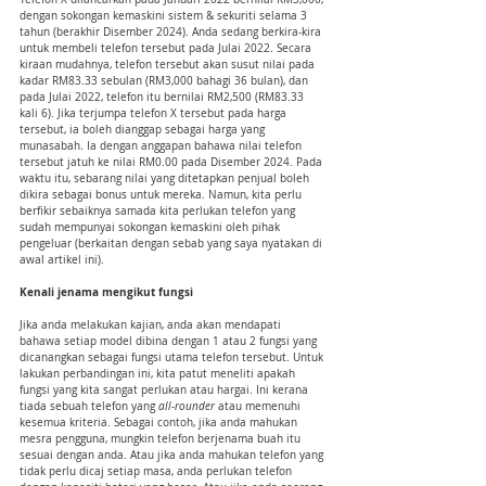
dengan sokongan kemaskini sistem & sekuriti selama 3 
tahun (berakhir Disember 2024). Anda sedang berkira-kira 
untuk membeli telefon tersebut pada Julai 2022. Secara 
kiraan mudahnya, telefon tersebut akan susut nilai pada 
kadar RM83.33 sebulan (RM3,000 bahagi 36 bulan), dan 
pada Julai 2022, telefon itu bernilai RM2,500 (RM83.33 
kali 6). Jika terjumpa telefon X tersebut pada harga 
tersebut, ia boleh dianggap sebagai harga yang 
munasabah. Ia dengan anggapan bahawa nilai telefon 
tersebut jatuh ke nilai RM0.00 pada Disember 2024. Pada 
waktu itu, sebarang nilai yang ditetapkan penjual boleh 
dikira sebagai bonus untuk mereka. Namun, kita perlu 
berfikir sebaiknya samada kita perlukan telefon yang 
sudah mempunyai sokongan kemaskini oleh pihak 
pengeluar (berkaitan dengan sebab yang saya nyatakan di 
awal artikel ini).
Kenali jenama mengikut fungsi
Jika anda melakukan kajian, anda akan mendapati 
bahawa setiap model dibina dengan 1 atau 2 fungsi yang 
dicanangkan sebagai fungsi utama telefon tersebut. Untuk 
lakukan perbandingan ini, kita patut meneliti apakah 
fungsi yang kita sangat perlukan atau hargai. Ini kerana 
tiada sebuah telefon yang 
all-rounder
 atau memenuhi 
kesemua kriteria. Sebagai contoh, jika anda mahukan 
mesra pengguna, mungkin telefon berjenama buah itu 
sesuai dengan anda. Atau jika anda mahukan telefon yang 
tidak perlu dicaj setiap masa, anda perlukan telefon 